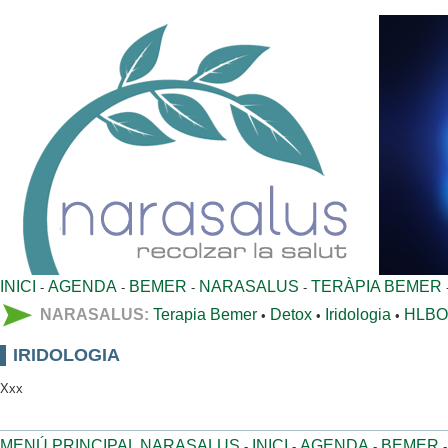
INICI
AGENDA
BEMER
NARASALUS
TERÀPIA BEMER
-
-
-
-
NARASALUS:
Terapia Bemer
Detox
Iridologia
HLBO
•
•
•
IRIDOLOGIA
Xxx
MENÚ PRINCIPAL NARASALUS
INICI
AGENDA
BEMER
-
-
-