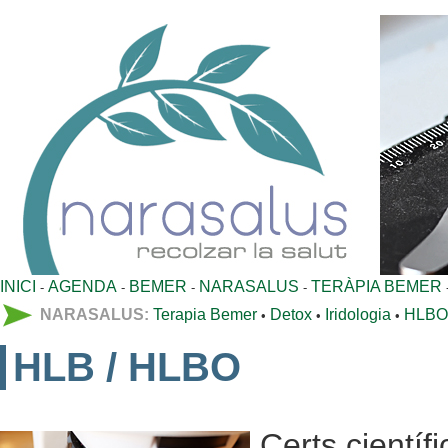
INICI
AGENDA
BEMER
NARASALUS
TERÀPIA BEMER
-
-
-
-
NARASALUS:
Terapia Bemer
Detox
Iridologia
HLBO
•
•
•
HLB / HLBO
Certs científ