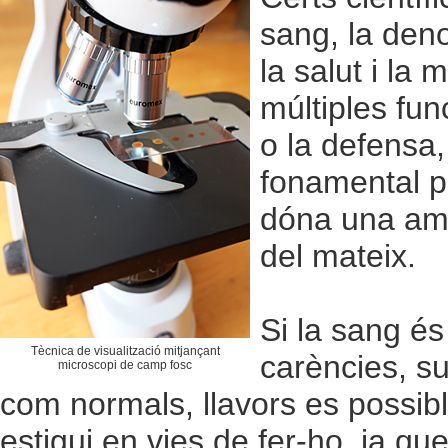
sang, la deno
la salut i la 
múltiples fun
o la defensa,
fonamental p
dóna una ampl
del mateix.
Si la sang és
Tècnica de visualització mitjançant
carències, su
microscopi de camp fosc
com normals, llavors es possibl
estigui en vies de fer-ho, ja qu